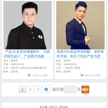
产品/企业宣传视频制片、主图
美国TRO发起申诉和解、进军海
详情页设计、产品图片拍摄、3D
外市场，利天下知识产权为您保
建模动画渲染、包装印刷企业画
驾护航-【广东利天下集团-总经
姓名：袁家乐
姓名：韦传龙
手机：13691954783
手机：18948333250
册等设计【一禾高过传媒-总经
理-韦传龙】
公司：深圳市一禾高过文化传媒有限公司
公司：广东利天下集团
理-袁家乐】
职务：总经理
职务：总经理
12301人点赞
28659人点赞
Posts
1
2
3
跳到第
页
navigation
职务\职位/职能