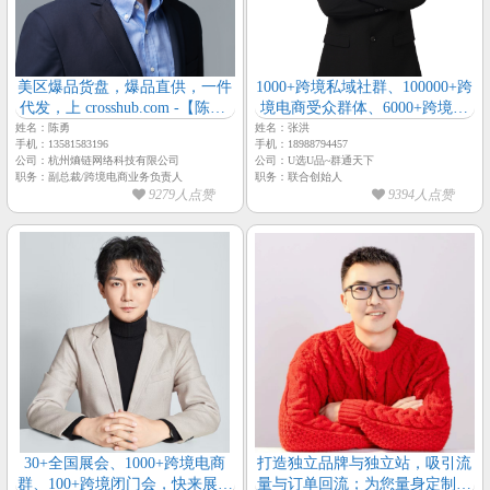
美区爆品货盘，爆品直供，一件
1000+跨境私域社群、100000+跨
代发，上 crosshub.com -【陈勇-
境电商受众群体、6000+跨境电
极智跨境-副总裁】
商源头工厂会员、囊括全深圳跨
姓名：陈勇
姓名：张洪
手机：13581583196
手机：18988794457
境电商行业资源【群通天下-创
公司：杭州熵链网络科技有限公司
公司：U选U品~群通天下
始人-张洪】
职务：副总裁/跨境电商业务负责人
职务：联合创始人
9279人点赞
9394人点赞
30+全国展会、1000+跨境电商
打造独立品牌与独立站，吸引流
群、100+跨境闭门会，快来展示
量与订单回流；为您量身定制店