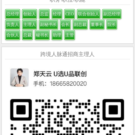
总经理
创始人
总监
经理
CEO
联合创始人
副总经理
负责人
主理人
副秘书长
会长
副总裁
董事长
院长
合伙人
总裁
秘书长
助理
主管
跨境人脉通招商主理人