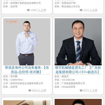
公司：深圳镖计划科技信息有限公司
公司：亚易知识产权
职务：总经理
职务：联合创始人&主任
10967人点赞
1421人点赞
香港及海外公司业务服务-【信
镂空机械键盘源头工厂【广东权
质远-总经理-张岸鹏】
嘉集团有限公司-CEO-杨道兵】
姓名：张岸鹏
姓名：杨道兵
手机：15889479611
手机：13112661248
公司：深圳市信质远企业服务有限公司
公司：广东权嘉集团有限公司
职务：总经理
职务：CEO&总经理
6020人点赞
6072人点赞