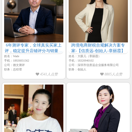
6年测评专家，全球真实买家上
跨境电商财税合规解决方案专
评，稳定提升店铺评分与销量排
家-【信质远-创始人-章丽霞】
名【德文测评-总经理-Wade】
姓名：Wade
姓名：大眼儿（章丽霞）
手机：18926051562
手机：18320940102
公司：德文测评
公司：深圳市信质远企业服务有限公司
职务：总经理
职务：创始人
4541人点赞
8805人点赞