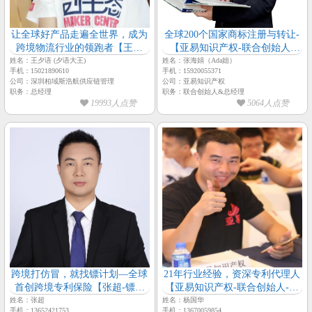
让全球好产品走遍全世界，成为
全球200个国家商标注册与转让-
跨境物流行业的领跑者【王夕
【亚易知识产权-联合创始人-
语-柏域斯浩航供应链-总经理】
Ada姐】
姓名：王夕语 (夕语大王)
姓名：张海娟（Ada姐）
手机：15021890610
手机：15920055371
公司：深圳柏域斯浩航供应链管理
公司：亚易知识产权
职务：总经理
职务：联合创始人&总经理
19993人点赞
5064人点赞
跨境打仿冒，就找镖计划—全球
21年行业经验，资深专利代理人
首创跨境专利保险【张超-镖计
【亚易知识产权-联合创始人-杨
划-总经理】
国华主任】
姓名：张超
姓名：杨国华
手机：13652421753
手机：13670059854