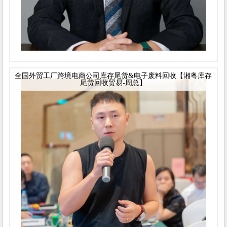
全国外贸工厂跨境电商公司库存尾货&电子废料回收【湘粤库存
尾货回收贸易-周总】