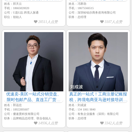
【跨境人脉通-总经理-郑天云】
铺搭建、设计、SEO优化及技术
姓名：郑天云
姓名：冯寒劲
手机：18665820020
手机：18675566515
支持【哈铂尔-总经理-冯寒劲】
公司：U选U品 跨境人脉通
公司：深圳哈铂尔商务咨询有限公司
职位：创始人
职务：总经理
20511人点赞
3107人点赞
优速卖-美区一站式分销货盘、
真正的一站式！工商注册记账报
限时包邮产品、直连工厂货盘
税，跨境电商亚马逊对接培训运
【优速卖-品牌精品总经理-郭远
营等，协助企业以最小的支出实
姓名：郭远忠
姓名：刘成波
手机：18922895607
手机：134 1061 9840
忠】
现最大的收益。
公司：優速賣科技有限公司
公司：有鱼企业服务（深圳）有限公司
职务：品牌精品总经理、联合创始人
职务：总经理
14936人点赞
3342人点赞