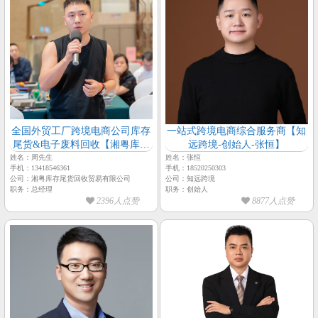
全国外贸工厂跨境电商公司库存
一站式跨境电商综合服务商【知
尾货&电子废料回收【湘粤库存
远跨境-创始人-张恒】
尾货回收贸易-周总】
姓名：周先生
姓名：张恒
手机：13418546361
手机：18520250303
公司：湘粤库存尾货回收贸易有限公司
公司：知远跨境
职务：总经理
职务：创始人
2396人点赞
8877人点赞