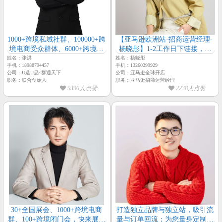
1000+跨境私域社群、100000+跨
【亚马逊欧洲站-招商运营经理-
境电商受众群体、6000+跨境电
杨晓彤】1-2工作日下链接，享
商源头工厂会员、囊括全深圳跨
最高15个月专属新账号1V1扶持
姓名：张洪
姓名：杨晓彤
手机：18988794457
手机：13260299929
境电商行业资源【群通天下-创
公司：U选U品~群通天下
公司：亚马逊全球开店
始人-张洪】
职务：联合创始人
职务：亚马逊招商运营经理
9396人点赞
2238人点赞
30+全国展会、1000+跨境电商
打造独立品牌与独立站，吸引流
群、100+跨境闭门会，快来展示
量与订单回流；为您量身定制店