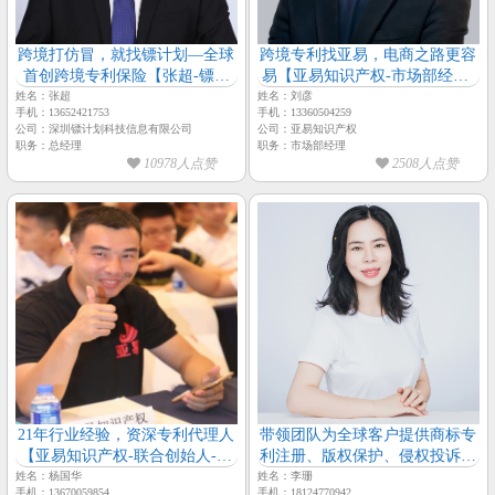
跨境打仿冒，就找镖计划—全球
跨境专利找亚易，电商之路更容
首创跨境专利保险【张超-镖计
易【亚易知识产权-市场部经理-
划-总经理】
刘彦】
姓名：张超
姓名：刘彦
手机：13652421753
手机：13360504259
公司：深圳镖计划科技信息有限公司
公司：亚易知识产权
职务：总经理
职务：市场部经理
10978人点赞
2508人点赞
21年行业经验，资深专利代理人
带领团队为全球客户提供商标专
【亚易知识产权-联合创始人-杨
利注册、版权保护、侵权投诉及
国华主任】
税务筹划等专业解决方案【亚易
姓名：杨国华
姓名：李珊
手机：13670059854
手机：18124770942