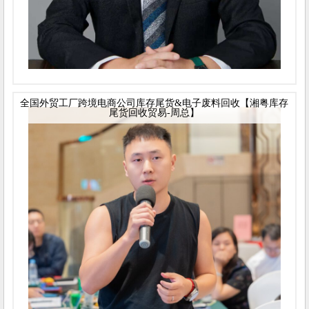
全国外贸工厂跨境电商公司库存尾货&电子废料回收【湘粤库存
尾货回收贸易-周总】