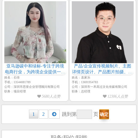
亚马逊碳中和绿标-专注于跨境
产品/企业宣传视频制片、主图
电商行业，为跨境企业提供一站
详情页设计、产品图片拍摄、3D
式智慧解决方案【思誉-项目经
建模动画渲染、包装印刷企业画
姓名：石倍
姓名：袁家乐
手机：13544081789
手机：13691954783
理-石倍】
册等设计【一禾高过传媒-总经
公司：深圳市思誉企业管理顾问有限公司
公司：深圳市一禾高过文化传媒有限公司
理-袁家乐】
职务：项目经理
职务：总经理
5680人点赞
12306人点赞
Posts
1
2
跳到第
页
navigation
职务\职位/职能