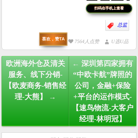
扫码在手机上查看
总监
喜欢，赞TA
7564人点赞
U选U品
Post
欧洲海外仓及清关
← 深圳第四家拥有
navigation
服务、线下分销-
“中欧卡航”牌照的
【欧麦商务-销售经
公司，金融+保险
理-大熊】 →
+平台的运作模式-
【速鸟物流-大客户
经理-林明冠】