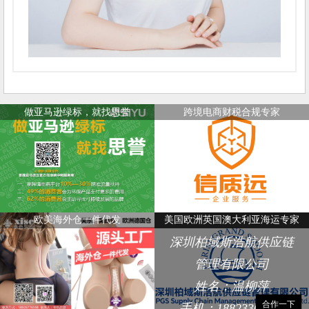
做亚马逊绿标，就找思誉
跨境电商财税合规专家
欧美海外仓一件代发
美国欧洲英国澳大利亚海运专家
深圳柏域斯浩航供应链
管理有限公司
姓名：温柳萍
合作一下
手机：18823368248