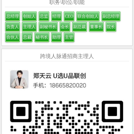
职务\职位/职能
总经理
创始人
总监
经理
CEO
联合创始人
副总经理
负责人
主理人
副秘书长
会长
副总裁
董事长
院长
合伙人
总裁
秘书长
助理
主管
跨境人脉通招商主理人