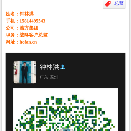
总监
姓名：钟林洪
手机：15814495543
公司：浩方集团
职务：战略客户总监
网址：
hofan.cn