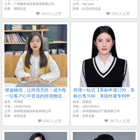
公司：广州微草供应链管理有限公司
公司：OgCloud
职务：招商总监
职务：生态合作总监
18434人点赞
4964人点赞
憬途物流，让跨境无忧！成为每
跨境一站式【美标申请2299，美
一位客户心中首选的跨境物流服
标出售3500，美国外观专利申请
务商
4800】，上天猫搜【冠贝星旗舰
姓名：韦华桂
姓名：龙银燕
手机：13649476442
手机：18025405653
店】 24小时顾问在线解答！-
公司：深圳憬途物流科技有限公司
公司：深圳普鸥知识产权有限公司
【普鸥知识产权-业务总监-龙银
职务：运营总监
职务：业务总监
燕】
6380人点赞
20679人点赞