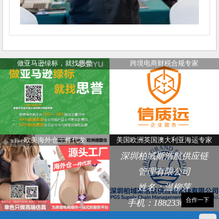
做亚马逊绿标，就找思誉
跨境电商财税合规专家
欧美海外仓一件代发
美国欧洲英国澳大利亚海运专家
深圳柏域斯浩航供应链
管理有限公司
姓名：温柳萍
合作一下
手机：18823368248