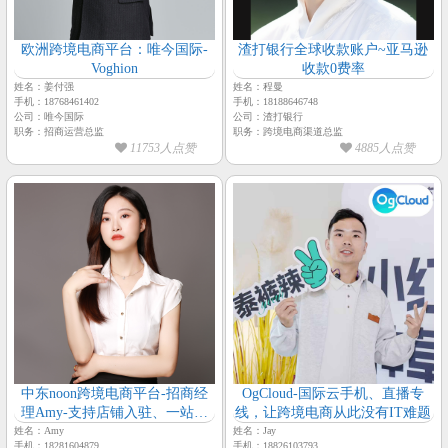
欧洲跨境电商平台：唯今国际-
渣打银行全球收款账户~亚马逊
Voghion
收款0费率
姓名：姜付强
姓名：程曼
手机：18768461402
手机：18188646748
公司：唯今国际
公司：渣打银行
职务：招商运营总监
职务：跨境电商渠道总监
11753人点赞
4885人点赞
中东noon跨境电商平台-招商经
OgCloud-国际云手机、直播专
理Amy-支持店铺入驻、一站式
线，让跨境电商从此没有IT难题
物流服务
姓名：Amy
姓名：Jay
手机：18281604879
手机：18826103793