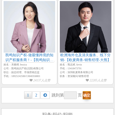
凯鸣知识产权-做最懂跨境的知
欧洲海外仓及清关服务、线下分
识产权服务商！-【凯鸣知识产
销-【欧麦商务-销售经理-大熊】
权-营销总监-关晓维】
姓名：关晓维 Jessica
姓名：熊志斌 Arvin
公司：凯鸣知识产权(沈阳)有限公司
手机：13418473791
职位：副总经理、市场营销总监
公司：深圳欧麦商务有限公司
手机：18925242580/13840358801
职务：资深顾问/销售经理
24137人点赞
22205人点赞
Posts
1
2
跳到第
页
navigation
职务\职位/职能