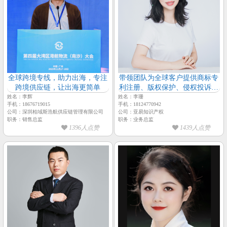
全球跨境专线，助力出海，专注
带领团队为全球客户提供商标专
跨境供应链，让出海更简单
利注册、版权保护、侵权投诉及
税务筹划等专业解决方案【亚易
姓名：李辉
姓名：李珊
手机：18676719015
手机：18124770942
知识产权-市场总监-李珊】
公司：深圳柏域斯浩航供应链管理有限公司
公司：亚易知识产权
职务：销售总监
职务：业务总监
1396人点赞
1439人点赞