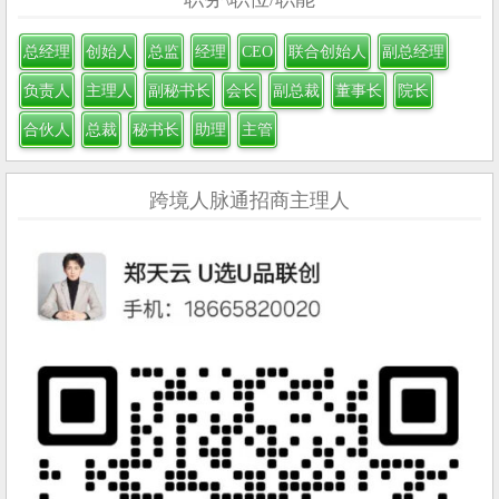
总经理
创始人
总监
经理
CEO
联合创始人
副总经理
负责人
主理人
副秘书长
会长
副总裁
董事长
院长
合伙人
总裁
秘书长
助理
主管
跨境人脉通招商主理人