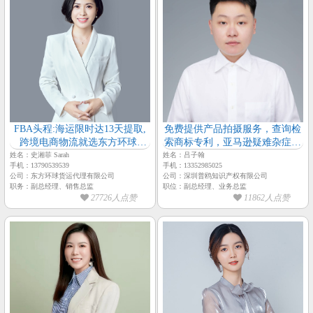
FBA头程:海运限时达13天提取,
免费提供产品拍摄服务，查询检
跨境电商物流就选东方环球-
索商标专利，亚马逊疑难杂症咨
【东方环球物流-销售总监-史湘
询服务，天猫24小时顾问在线解
姓名：史湘菲 Sarah
姓名：吕子翰
手机：13790539539
手机：13352985025
菲】
答
公司：东方环球货运代理有限公司
公司：深圳普鸥知识产权有限公司
职务：副总经理、销售总监
职位：副总经理、业务总监
27726人点赞
11862人点赞