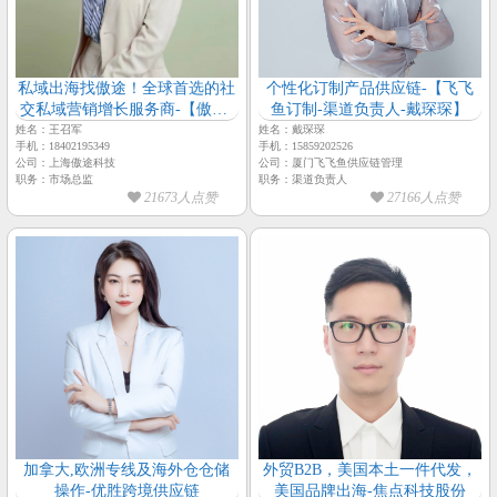
私域出海找傲途！全球首选的社
个性化订制产品供应链-【飞飞
交私域营销增长服务商-【傲途-
鱼订制-渠道负责人-戴琛琛】
市场总监-王召军】
姓名：王召军
姓名：戴琛琛
手机：18402195349
手机：15859202526
公司：上海傲‮科途‬技
公司：厦门飞飞鱼供应链管理
职务：市场总监
职务：渠道负责人
21673人点赞
27166人点赞
加拿大,欧洲专线及海外仓仓储
外贸B2B，美国本土一件代发，
操作-优胜跨境供应链
美国品牌出海-焦点科技股份