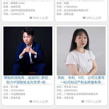
姓名：林凰妃 Linda
姓名：刘敏
职务：业务经理
手机：17302509226
公司：深圳市优胜跨境供应链
公司：焦点科技股份有限公司
手机：13246623779
职务：招商总监
9669人点赞
6495人点赞
帮助跨境电商，成就同仁梦想，
商标、专利、VAT、公司注册等
助力中国制造走向世界~欧美
一站式知识产权金牌服务商-
加、空运、海运、铁路
【积特知识产权-业务总监-李欣
姓名：亚小鑫
姓名：李欣茹 Laura
手机：18138248843
手机：18588783932
茹】
公司：丰信国际物流
公司：广州积特企业管理咨询有限公司
职务：渠道总监
职务：业务总监
4323人点赞
17871人点赞