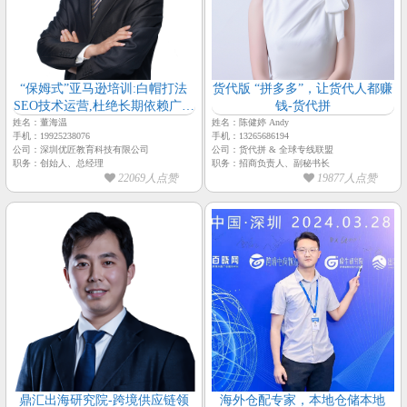
“保姆式”亚马逊培训:白帽打法
货代版 “拼多多”，让货代人都赚
SEO技术运营,杜绝长期依赖广告
钱-货代拼
投放,董海温老师亲自授课-【优
姓名：董海温
姓名：陈健婷 Andy
手机：19925238076
手机：13265686194
匠教育-总经理-董海温】
公司：深圳优匠教育科技有限公司
公司：货代拼 & 全球专线联盟
职务：创始人、总经理
职务：招商负责人、副秘书长
22069人点赞
19877人点赞
鼎汇出海研究院-跨境供应链领
海外仓配专家，本地仓储本地