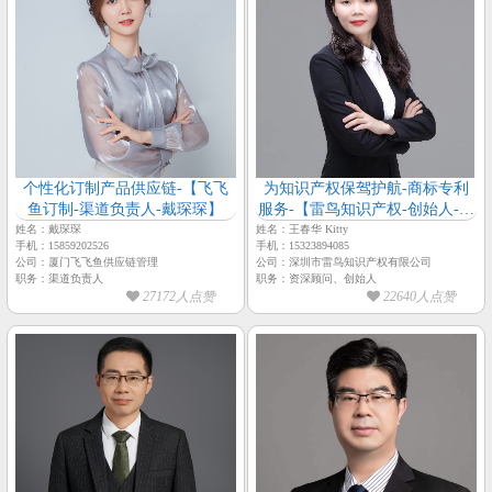
个性化订制产品供应链-【飞飞
为知识产权保驾护航-商标专利
鱼订制-渠道负责人-戴琛琛】
服务-【雷鸟知识产权-创始人-王
春华】
姓名：戴琛琛
姓名：王春华 Kitty
手机：15859202526
手机：15323894085
公司：厦门飞飞鱼供应链管理
公司：深圳市雷鸟知识产权有限公司
职务：渠道负责人
职务：资深顾问、创始人
27172人点赞
22640人点赞