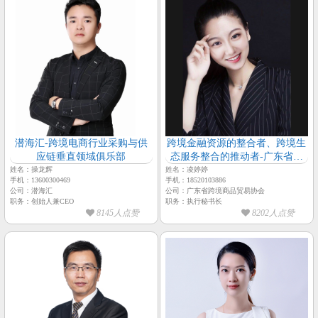
潜海汇-跨境电商行业采购与供
跨境金融资源的整合者、跨境生
应链垂直领域俱乐部
态服务整合的推动者-广东省跨
境商品贸易协会
姓名：操龙辉
姓名：凌婷婷
手机：13600300469
手机：18520103886
公司：潜海汇
公司：广东省跨境商品贸易协会
职务：创始人兼CEO
职务：执行秘书长
8145人点赞
8202人点赞