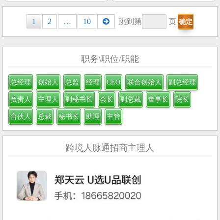
Posts
1
2
…
10
跳到第
页
navigation
职务\职位/职能
总经理
创始人
总监
经理
CEO
联合创始人
副总经理
负责人
主理人
副秘书长
会长
副总裁
董事长
院长
合伙人
总裁
秘书长
助理
主管
跨境人脉通招商主理人