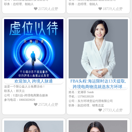
职务：总经理、创始人
职务：总经理、创始人
21720人点赞
18719人点赞
欢迎加入 跨境人脉通
FBA头程:海运限时达13天提取,
跨境电商物流就选东方环球-
这是一个限公益人士免费活动！
联系人：郑天云
【东方环球物流-销售总监-史湘
姓名：史湘菲 Sarah
公司：U选U品~跨境电商聚合媒体
手机：13790539539
菲】
参与电话：18665820020
公司：东方环球货运代理有限公司
25728人点赞
职务：副总经理、销售总监
27733人点赞