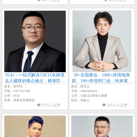
6027人点赞
8890人点赞
95AI：一站式解决TIKTOK跨境
30+全国展会、1000+跨境电商
达人建联的痛点难点，精准匹配
群、100+跨境闭门会，快来展示
精细化运营完成商家降本增效的
【跨境人脉通-总经理-郑天云】
姓名：孙宇珩
姓名：郑天云
手机：15671557380
手机：18665820020
诉求【孙宇珩-95AI-主理人】
公司：95AI
公司：U选U品 跨境人脉通
职务：商务合作部部长
职位：创始人
9735人点赞
20521人点赞