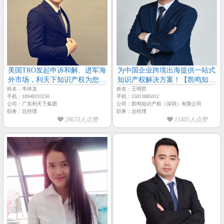
美国TRO发起申诉和解、进军海
为中国企业跨境出海提供一站式
外市场，利天下知识产权为您保
知识产权解决方案！【凯鸣知识
驾护航-【广东利天下集团-总经
产权-创始人-知产凯哥】
姓名：韦传龙
姓名：王明胜
手机：18948333250
手机：15813885012
理-韦传龙】
公司：广东利天下集团
公司：凯鸣知识产权（深圳）有限公司
职务：总经理
职务：总经理
28670人点赞
11405人点赞