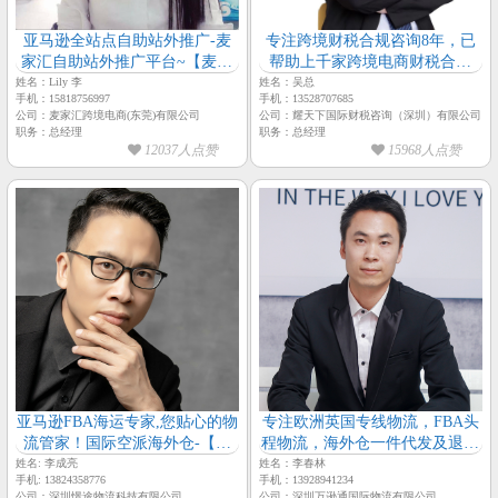
亚马逊全站点自助站外推广-麦
专注跨境财税合规咨询8年，已
家汇自助站外推广平台~【麦家
帮助上千家跨境电商财税合规
汇-总经理-Lily 李】
~【耀天下国际财税咨询-总经
姓名：Lily 李
姓名：吴总
手机：15818756997
手机：13528707685
理-吴总】
公司：麦家汇跨境电商(东莞)有限公司
公司：耀天下国际财税咨询（深圳）有限公司
职务：总经理
职务：总经理
12037人点赞
15968人点赞
亚马逊FBA海运专家,您贴心的物
专注欧洲英国专线物流，FBA头
流管家！国际空派海外仓-【憬
程物流，海外仓一件代发及退货
途物流-总经理-李成亮】
换标-【万逊通物流-总经理-李春
姓名: 李成亮
姓名：李春林
手机: 13824358776
手机：13928941234
林】
公司：深圳憬途物流科技有限公司
公司：深圳万逊通国际物流有限公司