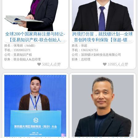
全球200个国家商标注册与转让-
跨境打仿冒，就找镖计划—全球
【亚易知识产权-联合创始人-
首创跨境专利保险【张超-镖计
Ada姐】
划-总经理】
姓名：张海娟（Ada姐）
姓名：张超
手机：15920055371
手机：13652421753
公司：亚易知识产权
公司：深圳镖计划科技信息有限公司
职务：联合创始人&总经理
职务：总经理
5082人点赞
10985人点赞