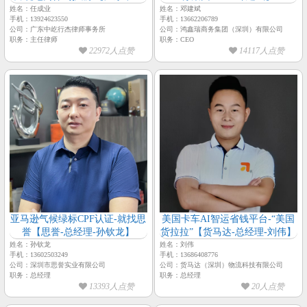
行杰律师事务所-主任律师-任成
姓名：任成业
姓名：邓建斌
手机：13924623550
手机：13662206789
业】
公司：广东中屹行杰律师事务所
公司：鸿鑫瑞商务集团（深圳）有限公司
职务：主任律师
职务：CEO
22972人点赞
14117人点赞
亚马逊气候绿标CPF认证-就找思
美国卡车AI智运省钱平台-“美国
誉【思誉-总经理-孙钦龙】
货拉拉”【货马达-总经理-刘伟】
姓名：孙钦龙
姓名：刘伟
手机：13602503249
手机：13686408776
公司：深圳市思誉实业有限公司
公司：货马达（深圳）物流科技有限公司
职务：总经理
职务：总经理
13393人点赞
20人点赞