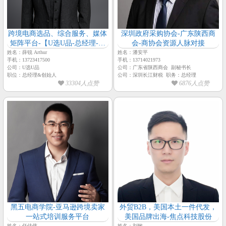
跨境电商选品、综合服务、媒体
深圳政府采购协会-广东陕西商
矩阵平台-【U选U品-总经理-薛
会-商协会资源人脉对接
锐】
姓名：薛锐 Arthur
姓名：潘安平
手机：13723417500
手机：13714021973
公司：U选U品
公司：广东省陕西商会 副秘书长
职位：总经理&创始人
公司：深圳长江财税 职务：总经理
33304人点赞
6876人点赞
黑五电商学院-亚马逊跨境卖家
外贸B2B，美国本土一件代发，
一站式培训服务平台
美国品牌出海-焦点科技股份
姓名：任佳伟
姓名：刘敏