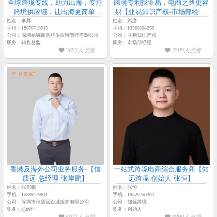
全球跨境专线，助力出海，专注
跨境专利找亚易，电商之路更容
跨境供应链，让出海更简单-
易【亚易知识产权-市场部经理-
【柏域斯浩航供应链-销售总监-
刘彦】
姓名：李辉
姓名：刘彦
手机：18676719015
手机：13360504259
李辉】
公司：深圳柏域斯浩航供应链管理有限公司
公司：亚易知识产权
职务：销售总监
职务：市场部经理
3652人点赞
2509人点赞
香港及海外公司业务服务-【信
一站式跨境电商综合服务商【知
质远-总经理-张岸鹏】
远跨境-创始人-张恒】
姓名：张岸鹏
姓名：张恒
手机：15889479611
手机：18520250303
公司：深圳市信质远企业服务有限公司
公司：知远跨境
职务：总经理
职务：创始人