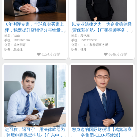
6年测评专家，全球真实买家上
以专业法律之力，为企业稳健经
评，稳定提升店铺评分与销量排
营保驾护航-【广和律师事务所-
名【德文测评-总经理-Wade】
律师-段艳梅】
姓名：Wade
姓名：段艳梅
手机：18926051562
手机：15012769635
公司：德文测评
公司：广东广和律师事务所
职务：总经理
职务：律师
4554人点赞
4646人点赞
进可攻，退可守！用法律武器为
您身边的国际财税通【鸿鑫瑞商
跨境电商保驾护航-【广东中屹
务集团-CEO-邓建斌】