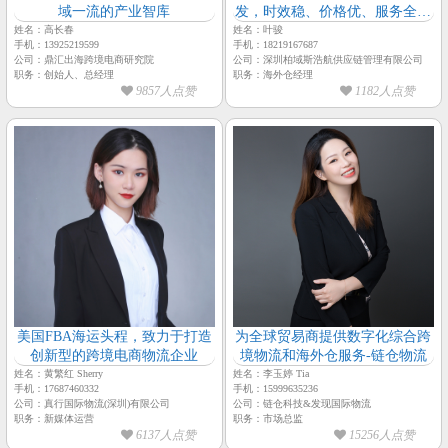
域一流的产业智库
发，时效稳、价格优、服务全，
一站式解决售后
姓名：高长春
姓名：叶骏
手机：13925219599
手机：18219167687
公司：鼎汇出海跨境电商研究院
公司：深圳柏域斯浩航供应链管理有限公司
职务：创始人、总经理
职务：海外仓经理
9857人点赞
1182人点赞
美国FBA海运头程，致力于打造
为全球贸易商提供数字化综合跨
创新型的跨境电商物流企业
境物流和海外仓服务-链仓物流
姓名：黄繁红 Sherry
姓名：李玉婷 Tia
手机：17687460332
手机：15999635236
公司：真行国际物流(深圳)有限公司
公司：链仓科技&发现国际物流
职务：新媒体运营
职务：市场总监
6137人点赞
15256人点赞