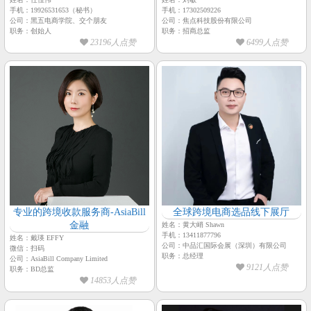
手机：19926531653（秘书）
手机：17302509226
公司：黑五电商学院、交个朋友
公司：焦点科技股份有限公司
职务：创始人
职务：招商总监
23196人点赞
6499人点赞
专业的跨境收款服务商-AsiaBill
全球跨境电商选品线下展厅
金融
姓名：黄大峭 Shawn
手机：13411877796
姓名：戴瑛 EFFY
公司：中品汇国际会展（深圳）有限公司
微信：扫码
职务：总经理
公司：AsiaBill Company Limited
9121人点赞
职务：BD总监
14853人点赞