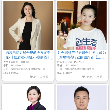
跨境电商财税合规解决方案专
让全球好产品走遍全世界，成为
家-【信质远-创始人-章丽霞】
跨境物流行业的领跑者【王夕
语-柏域斯浩航供应链-总经理】
姓名：大眼儿（章丽霞）
姓名：王夕语 (夕语大王)
手机：18320940102
手机：15021890610
公司：深圳市信质远企业服务有限公司
公司：深圳柏域斯浩航供应链管理
职务：创始人
职务：总经理
8819人点赞
20006人点赞