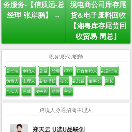
务服务-【信质远-总
境电商公司库存尾
经理-张岸鹏】 →
货&电子废料回收
【湘粤库存尾货回
收贸易-周总】
职务\职位/职能
总经理
创始人
总监
经理
CEO
联合创始人
副总经理
负责人
主理人
副秘书长
会长
副总裁
董事长
院长
合伙人
总裁
秘书长
助理
主管
跨境人脉通招商主理人