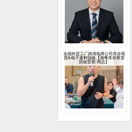
全国外贸工厂跨境电商公司库存尾
货&电子废料回收【湘粤库存尾货
回收贸易-周总】