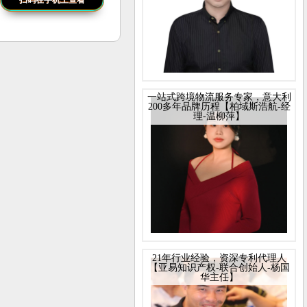
扫码在手机上查看
一站式跨境物流服务专家，意大利
200多年品牌历程【柏域斯浩航-经
理-温柳萍】
21年行业经验，资深专利代理人
【亚易知识产权-联合创始人-杨国
华主任】