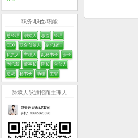
职务\职位/职能
总经理
创始人
总监
经理
CEO
联合创始人
副总经理
负责人
主理人
副秘书长
会长
副总裁
董事长
院长
合伙人
总裁
秘书长
助理
主管
跨境人脉通招商主理人