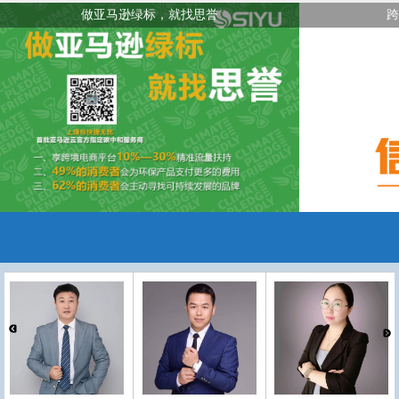
做亚马逊绿标，就找思誉
跨