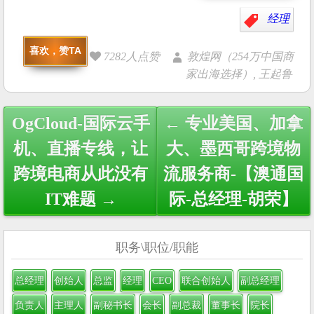
经理
喜欢，赞TA
7282人点赞
敦煌网（254万中国商
家出海选择）, 王起鲁
Post
OgCloud-国际云手
← 专业美国、加拿
navigation
机、直播专线，让
大、墨西哥跨境物
跨境电商从此没有
流服务商-【澳通国
IT难题 →
际-总经理-胡荣】
职务\职位/职能
总经理
创始人
总监
经理
CEO
联合创始人
副总经理
负责人
主理人
副秘书长
会长
副总裁
董事长
院长