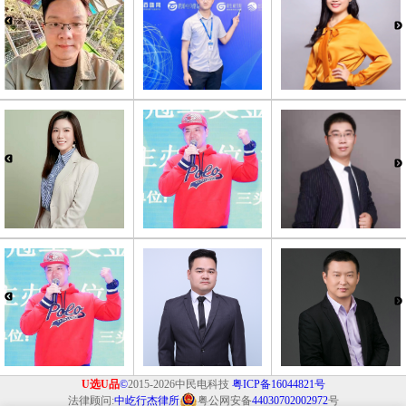
U选U品
©
2015-2026中民电科技
粤ICP备16044821号
法律顾问:
中屹行杰律所
粤公网安备
44030702002972
号