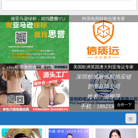
做亚马逊绿标，就找思誉
跨境电商财税合规专家
欧美海外仓一件代发
美国欧洲英国澳大利亚海运专家
深圳柏域斯浩航供应链
管理有限公司
姓名：温柳萍
合作一下
手机：18823368248