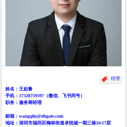
经理
姓名：王起鲁
手机：17328759597（微信、飞书同号）
职务：服务商经理
邮箱：wangqilu@dhgate.com
地址：深圳市福田区梅林街道卓悦城一期三栋16/17层