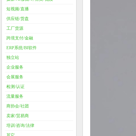
短视频/直播
供应链/货盘
工厂货源
跨境支付/金融
ERP系统/BI软件
独立站
企业服务
会展服务
检测/认证
流量服务
商协会/社团
卖家/贸易商
培训/咨询/法律
其它