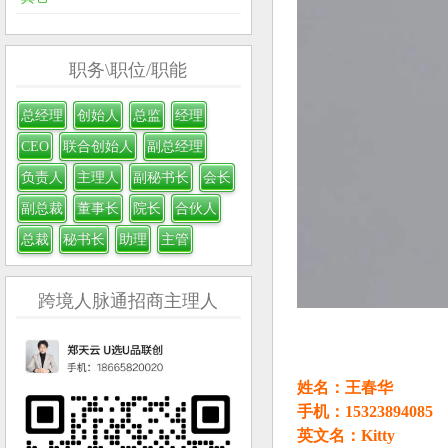
职务\职位/职能
总经理
创始人
总监
经理
CEO
联合创始人
副总经理
负责人
主理人
副秘书长
会长
副总裁
董事长
院长
合伙人
总裁
秘书长
助理
主管
跨境人脉通招商主理人
姓名：王春华
手机：15323894085
英文名：Kitty