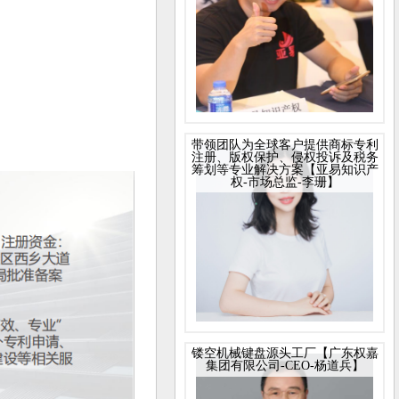
带领团队为全球客户提供商标专利
注册、版权保护、侵权投诉及税务
筹划等专业解决方案【亚易知识产
权-市场总监-李珊】
镂空机械键盘源头工厂【广东权嘉
集团有限公司-CEO-杨道兵】