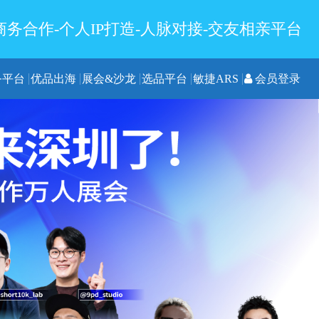
务合作-个人IP打造-人脉对接-交友相亲平台
务平台
优品出海
展会&沙龙
选品平台
敏捷ARS
会员登录