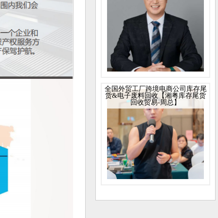
全国外贸工厂跨境电商公司库存尾
货&电子废料回收【湘粤库存尾货
回收贸易-周总】