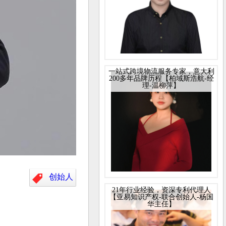
一站式跨境物流服务专家，意大利
200多年品牌历程【柏域斯浩航-经
理-温柳萍】
创始人
21年行业经验，资深专利代理人
【亚易知识产权-联合创始人-杨国
华主任】